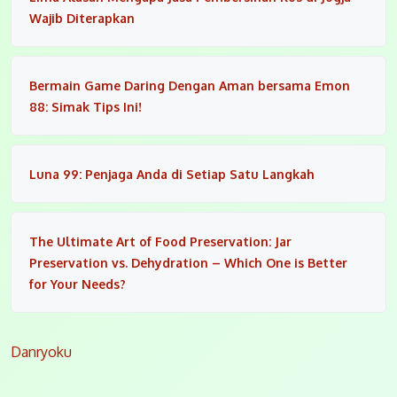
Wajib Diterapkan
Bermain Game Daring Dengan Aman bersama Emon
88: Simak Tips Ini!
Luna 99: Penjaga Anda di Setiap Satu Langkah
The Ultimate Art of Food Preservation: Jar
Preservation vs. Dehydration – Which One is Better
for Your Needs?
Danryoku