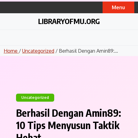
Skip
Menu
to
content
LIBRARYOFMU.ORG
Home
/
Uncategorized
/ Berhasil Dengan Amin89:...
Uncategorized
Berhasil Dengan Amin89:
10 Tips Menyusun Taktik
Hebat