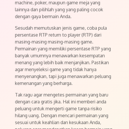
machine, poker, maupun game meja yang
lainnya dan pilihlah yang yang paling cocok
dengan gaya bermain Anda.
Sesudah memutuskan jenis game, coba pula
persentase RTP return to player (RTP) dari
masing-masing masing-masing game.
Permainan yang memiliki persentase RTP yang
banyak umumnya menawarkan kesempatan
menang yang lebih baik menjanjikan. Pastikan
agar menyeleksi game yang tidak hanya
menyenangkan, tapi juga menawarkan peluang
kemenangan yang berharga.
Tak ragu agar mengetes permainan yang baru
dengan cara gratis jika. Hal ini memberi anda
peluang untuk mengerti game tanpa risiko
hilang uang. Dengan mencari permainan yang
sesuai untuk keahlian dan kesukaan Anda,