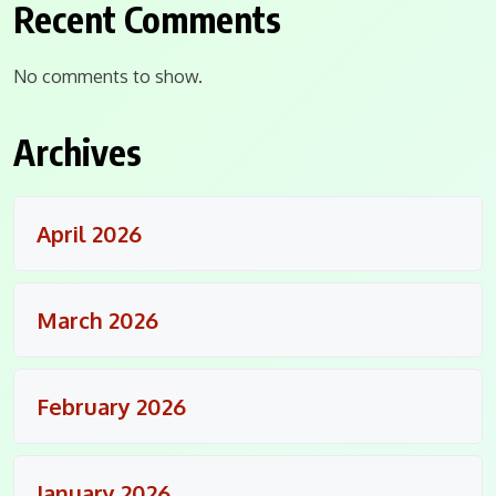
Recent Comments
No comments to show.
Archives
April 2026
March 2026
February 2026
January 2026