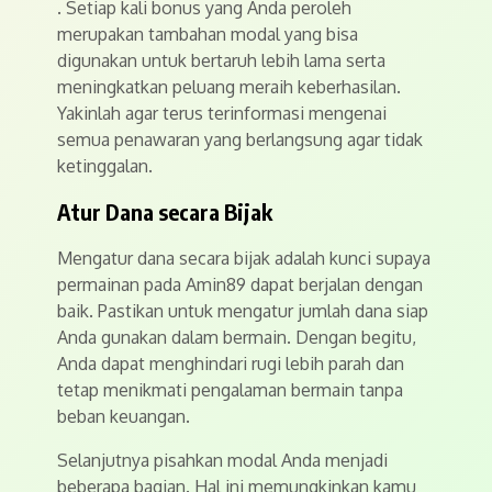
. Setiap kali bonus yang Anda peroleh
merupakan tambahan modal yang bisa
digunakan untuk bertaruh lebih lama serta
meningkatkan peluang meraih keberhasilan.
Yakinlah agar terus terinformasi mengenai
semua penawaran yang berlangsung agar tidak
ketinggalan.
Atur Dana secara Bijak
Mengatur dana secara bijak adalah kunci supaya
permainan pada Amin89 dapat berjalan dengan
baik. Pastikan untuk mengatur jumlah dana siap
Anda gunakan dalam bermain. Dengan begitu,
Anda dapat menghindari rugi lebih parah dan
tetap menikmati pengalaman bermain tanpa
beban keuangan.
Selanjutnya pisahkan modal Anda menjadi
beberapa bagian. Hal ini memungkinkan kamu