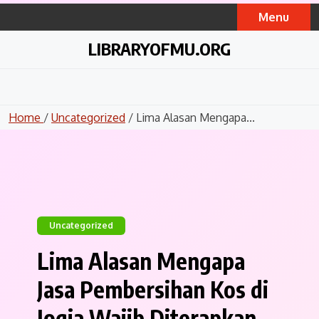
Skip
Menu
to
content
LIBRARYOFMU.ORG
Home
/
Uncategorized
/ Lima Alasan Mengapa...
Uncategorized
Lima Alasan Mengapa
Jasa Pembersihan Kos di
Jogja Wajib Diterapkan