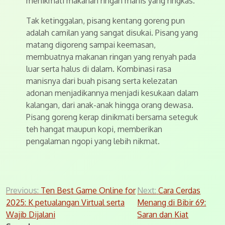
menikmati makanan ringan manis yang ringkas.
Tak ketinggalan, pisang kentang goreng pun
adalah camilan yang sangat disukai. Pisang yang
matang digoreng sampai keemasan,
membuatnya makanan ringan yang renyah pada
luar serta halus di dalam. Kombinasi rasa
manisnya dari buah pisang serta kelezatan
adonan menjadikannya menjadi kesukaan dalam
kalangan, dari anak-anak hingga orang dewasa.
Pisang goreng kerap dinikmati bersama seteguk
teh hangat maupun kopi, memberikan
pengalaman ngopi yang lebih nikmat.
Post
Previous:
Ten Best Game Online for
Next:
Cara Cerdas
2025: K petualangan Virtual serta
Menang di Bibir 69:
navigation
Wajib Dijalani
Saran dan Kiat