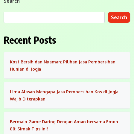
Search
Search
Recent Posts
Kost Bersih dan Nyaman: Pilihan Jasa Pembersihan
Hunian di Jogja
Lima Alasan Mengapa Jasa Pembersihan Kos di Jogja
Wajib Diterapkan
Bermain Game Daring Dengan Aman bersama Emon
88: Simak Tips Ini!