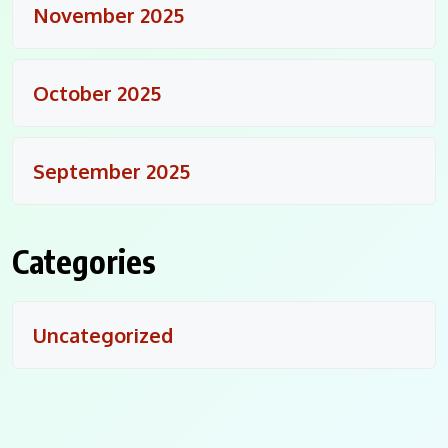
November 2025
October 2025
September 2025
Categories
Uncategorized