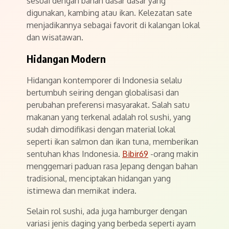
sesuai dengan bahan dasar dasar yang
digunakan, kambing atau ikan. Kelezatan sate
menjadikannya sebagai favorit di kalangan lokal
dan wisatawan.
Hidangan Modern
Hidangan kontemporer di Indonesia selalu
bertumbuh seiring dengan globalisasi dan
perubahan preferensi masyarakat. Salah satu
makanan yang terkenal adalah rol sushi, yang
sudah dimodifikasi dengan material lokal
seperti ikan salmon dan ikan tuna, memberikan
sentuhan khas Indonesia.
Bibir69
-orang makin
menggemari paduan rasa Jepang dengan bahan
tradisional, menciptakan hidangan yang
istimewa dan memikat indera.
Selain rol sushi, ada juga hamburger dengan
variasi jenis daging yang berbeda seperti ayam