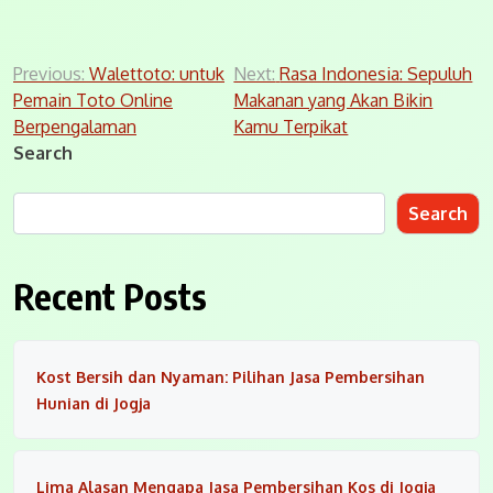
Post
Previous:
Walettoto: untuk
Next:
Rasa Indonesia: Sepuluh
Pemain Toto Online
Makanan yang Akan Bikin
navigation
Berpengalaman
Kamu Terpikat
Search
Search
Recent Posts
Kost Bersih dan Nyaman: Pilihan Jasa Pembersihan
Hunian di Jogja
Lima Alasan Mengapa Jasa Pembersihan Kos di Jogja