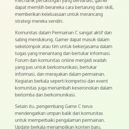
mechanik pertarungan yang bervariasi, gamer
dapat memilih beraneka cara bertarung dan skill,
memberikan keleluasaan untuk merancang
strategi mereka sendiri.
Komunitas dalam Permainan C sangat aktif dan
saling mendukung. Gamer dapat masuk dalam
sekelompok atau tim untuk bekerjasama dalam
tugas yang menantang dan bertukar informasi.
Forum dan komunitas online menjadi wadah
yang pas untuk berkomunikasi, bertukar
informasi, dan merayakan dalam permainan.
Kegiatan berkala seperti kompetisi dan event
komunitas juga menambah keseronokan dalam
berlomba dan berkomunikasi.
Selain itu, pengembang Game C terus
mendengarkan umpan balik dari komunitas
untuk memperbaiki pengalaman permainan.
Update berkala menampilkan konten baru,