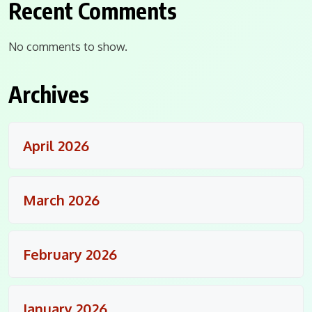
Recent Comments
No comments to show.
Archives
April 2026
March 2026
February 2026
January 2026