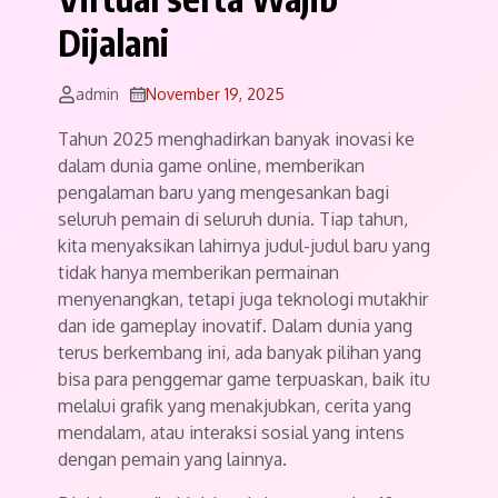
Dijalani
admin
November 19, 2025
Tahun 2025 menghadirkan banyak inovasi ke
dalam dunia game online, memberikan
pengalaman baru yang mengesankan bagi
seluruh pemain di seluruh dunia. Tiap tahun,
kita menyaksikan lahirnya judul-judul baru yang
tidak hanya memberikan permainan
menyenangkan, tetapi juga teknologi mutakhir
dan ide gameplay inovatif. Dalam dunia yang
terus berkembang ini, ada banyak pilihan yang
bisa para penggemar game terpuaskan, baik itu
melalui grafik yang menakjubkan, cerita yang
mendalam, atau interaksi sosial yang intens
dengan pemain yang lainnya.