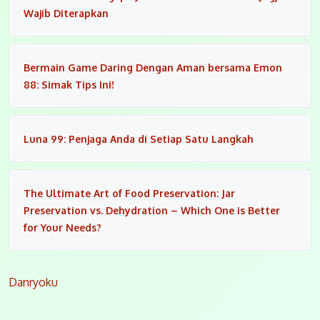
Wajib Diterapkan
Bermain Game Daring Dengan Aman bersama Emon
88: Simak Tips Ini!
Luna 99: Penjaga Anda di Setiap Satu Langkah
The Ultimate Art of Food Preservation: Jar
Preservation vs. Dehydration – Which One is Better
for Your Needs?
Danryoku